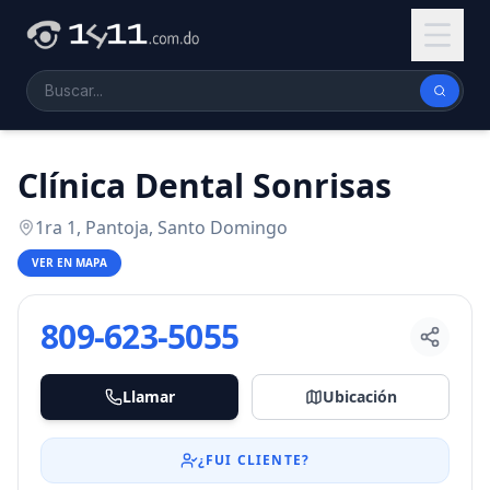
Clínica Dental Sonrisas
1ra 1, Pantoja, Santo Domingo
VER EN MAPA
809-623-5055
Llamar
Ubicación
¿FUI CLIENTE?