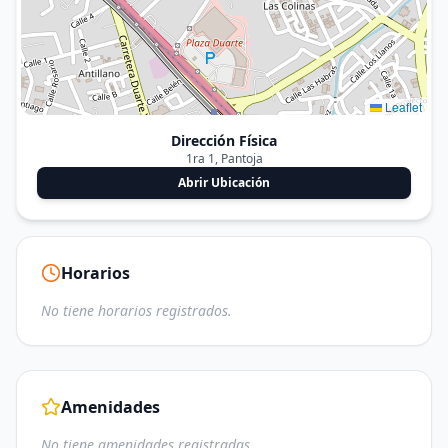
Leaflet
Dirección Física
1ra 1, Pantoja
Abrir Ubicación
Horarios
No tiene horarios registrados.
Amenidades
No tiene amenidades registradas.