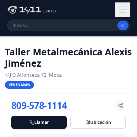
Taller Metalmecánica Alexis
Jiménez
J D Alfonseca 72, Moca
VER EN MAPA
809-578-1114
Llamar
Ubicación