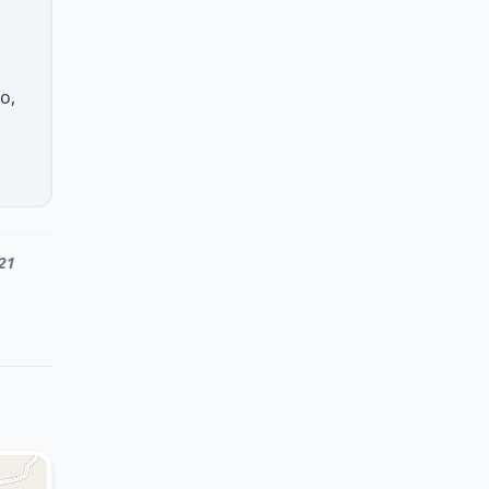
o,
21