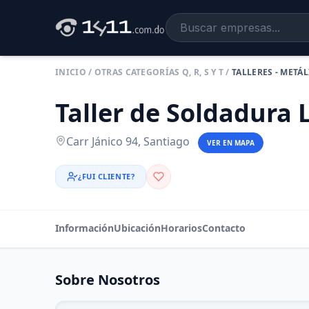
INICIO
/
OTRAS CATEGORÍAS Q, R, S Y T
/
TALLERES - METÁ
Taller de Soldadura 
Carr Jánico 94, Santiago
VER EN MAPA
¿FUI CLIENTE?
Información
Ubicación
Horarios
Contacto
Sobre Nosotros