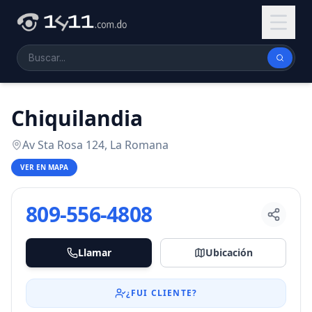
Chiquilandia
Av Sta Rosa 124, La Romana
VER EN MAPA
809-556-4808
Llamar
Ubicación
¿FUI CLIENTE?