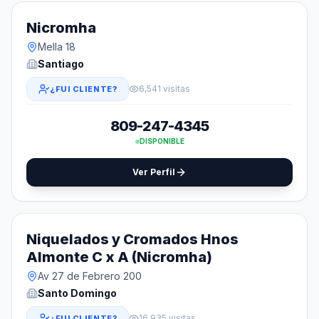
Nicromha
Mella 18
Santiago
6,541 visitas
¿FUI CLIENTE?
809-247-4345
DISPONIBLE
Ver Perfil
Niquelados y Cromados Hnos
Almonte C x A (Nicromha)
Av 27 de Febrero 200
Santo Domingo
16,935 visitas
¿FUI CLIENTE?