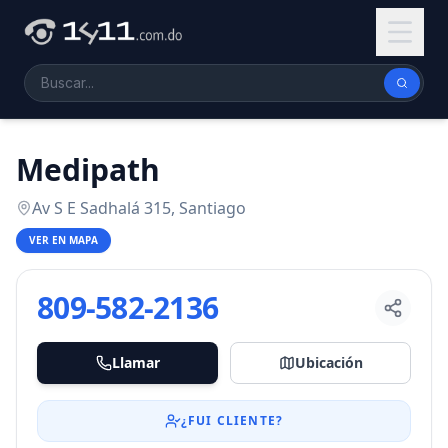
Medipath
Av S E Sadhalá 315, Santiago
VER EN MAPA
809-582-2136
Llamar
Ubicación
¿FUI CLIENTE?