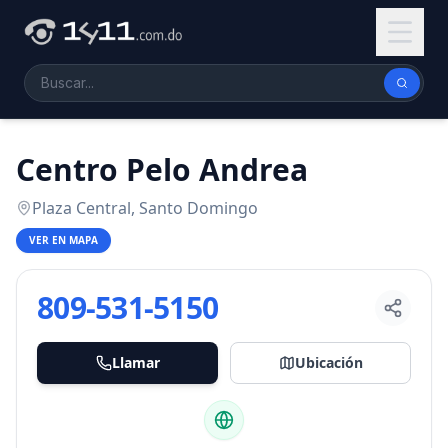
Centro Pelo Andrea
Plaza Central, Santo Domingo
VER EN MAPA
809-531-5150
Llamar
Ubicación