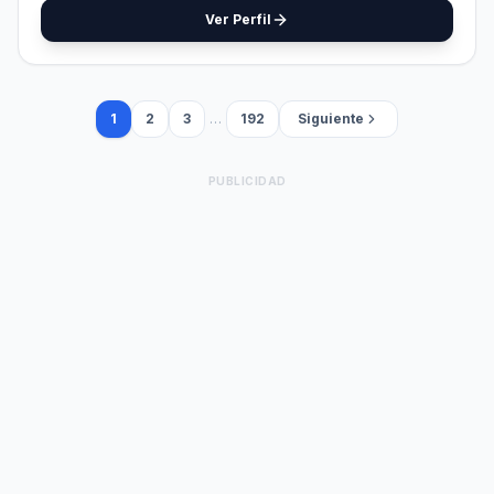
Ver Perfil
1
2
3
…
192
Siguiente
PUBLICIDAD