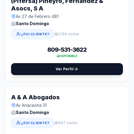
(Pifersa) Piñeyro, Fernández &
Asocs, S A
Av 27 de Febrero 481
Santo Domingo
2,156 visitas
¿FUI CLIENTE?
809-531-3622
DISPONIBLE
Ver Perfil
A & A Abogados
Av Anacaona 31
Santo Domingo
897 visitas
¿FUI CLIENTE?