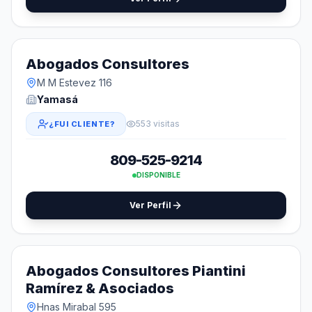
Abogados Consultores
M M Estevez 116
Yamasá
553 visitas
¿FUI CLIENTE?
809-525-9214
DISPONIBLE
Ver Perfil
Abogados Consultores Piantini
Ramírez & Asociados
Hnas Mirabal 595