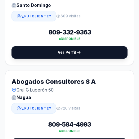
Santo Domingo
609 visitas
¿FUI CLIENTE?
809-332-9363
DISPONIBLE
Ver Perfil
Abogados Consultores S A
Gral G Luperón 50
Nagua
726 visitas
¿FUI CLIENTE?
809-584-4993
DISPONIBLE