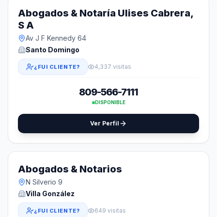
Abogados & Notaría Ulises Cabrera,
S A
Av J F Kennedy 64
Santo Domingo
4,337 visitas
¿FUI CLIENTE?
809-566-7111
DISPONIBLE
Ver Perfil
Abogados & Notarios
N Silverio 9
Villa González
649 visitas
¿FUI CLIENTE?