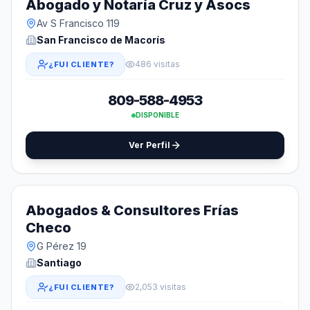
Abogado y Notaría Cruz y Asocs
Av S Francisco 119
San Francisco de Macorís
486 visitas
¿FUI CLIENTE?
809-588-4953
DISPONIBLE
Ver Perfil
Abogados & Consultores Frías
Checo
G Pérez 19
Santiago
2,053 visitas
¿FUI CLIENTE?